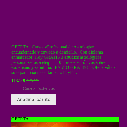
OFERTA | Curso: «Profesional de Astrología»,
encuadernado y enviado a domicilio. ¡Con diploma
enmarcado!. Hoy GRATIS 3 estudios astrológicos
personalizados a elegir + 10 libros electrónicos sobre
esoterismo y sabiduría. ¡ENVÍO GRATIS! – Oferta válida
solo para pagos con tarjeta o PayPal.
119,99
€
319,99
€
El
El
precio
precio
Cursos Esotericos
original
actual
era:
es:
Añadir al carrito
319,99€.
119,99€.
OFERTA