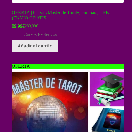
OFERTA | Curso «Máster de Tarot», con baraja. FB
¡ENVÍO GRATIS!
89,99
€
289,00
€
El
El
precio
precio
Cursos Esotericos
original
actual
era:
es:
Añadir al carrito
289,00€.
89,99€.
OFERTA