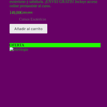
esoterismo y sabiduría. ¡ENVÍO GRATIS! Incluye acceso
online permanente al curso.
149,00
€
289,00
€
El
El
precio
precio
Cursos Esotericos
original
actual
era:
es:
Añadir al carrito
289,00€.
149,00€.
OFERTA