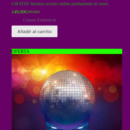
GRATIS! Incluye acceso online permanente al curso.
149,00
€
299,00
€
El
El
precio
precio
Cursos Esotericos
original
actual
era:
es:
Añadir al carrito
299,00€.
149,00€.
OFERTA