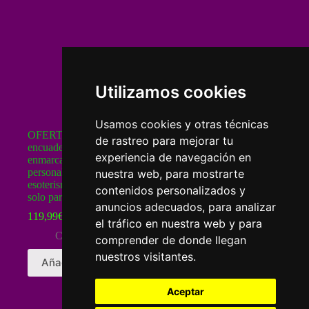
Utilizamos cookies
Usamos cookies y otras técnicas
OFERTA | Curso: «Superior de Consulting Astrológico»,
de rastreo para mejorar tu
encuadernado y enviado a domicilio. ¡Con diploma
experiencia de navegación en
enmarcado!. Hoy GRATIS 3 estudios astrológicos
personalizados a elegir + 10 libros electrónicos sobre
nuestra web, para mostrarte
esoterismo y sabiduría. ¡ENVÍO GRATIS! – Oferta válida
contenidos personalizados y
solo para pagos con tarjeta o PayPal.
anuncios adecuados, para analizar
119,99
€
319,99
€
El
El
el tráfico en nuestra web y para
precio
precio
Cursos Esotericos
comprender de donde llegan
original
actual
nuestros visitantes.
era:
es:
Añadir al carrito
319,99€.
119,99€.
Aceptar