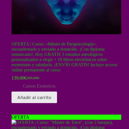
OFERTA | Curso: «Máster de Parapsicología»,
encuadernado y enviado a domicilio. ¡Con diploma
enmarcado!. Hoy GRATIS 3 estudios astrológicos
personalizados a elegir + 10 libros electrónicos sobre
esoterismo y sabiduría. ¡ENVÍO GRATIS! Incluye acceso
online permanente al curso.
139,00
€
289,00
€
El
El
precio
precio
Cursos Esotericos
original
actual
era:
es:
Añadir al carrito
289,00€.
139,00€.
OFERTA