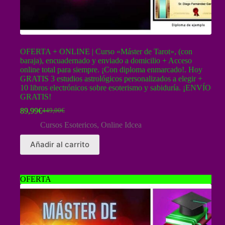
OFERTA + ONLINE | Curso «Máster de Tarot», (con
baraja), encuadernado y enviado a domicilio + Acceso
online total para siempre. ¡Con diploma enmarcado!. Hoy
GRATIS 3 estudios astrológicos personalizados a elegir +
10 libros electrónicos sobre esoterismo y sabiduría. ¡ENVÍO
GRATIS!
89,99
€
449,00
€
El
El
precio
precio
Cursos Esotericos
,
Online Idcea
original
actual
era:
es:
Añadir al carrito
449,00€.
89,99€.
OFERTA