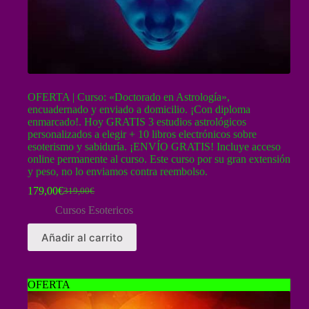
OFERTA | Curso: «Doctorado en Astrología»,
encuadernado y enviado a domicilio. ¡Con diploma
enmarcado!. Hoy GRATIS 3 estudios astrológicos
personalizados a elegir + 10 libros electrónicos sobre
esoterismo y sabiduría. ¡ENVÍO GRATIS! Incluye acceso
online permanente al curso. Este curso por su gran extensión
y peso, no lo enviamos contra reembolso.
179,00
€
319,00
€
El
El
precio
precio
Cursos Esotericos
original
actual
era:
es:
Añadir al carrito
319,00€.
179,00€.
OFERTA