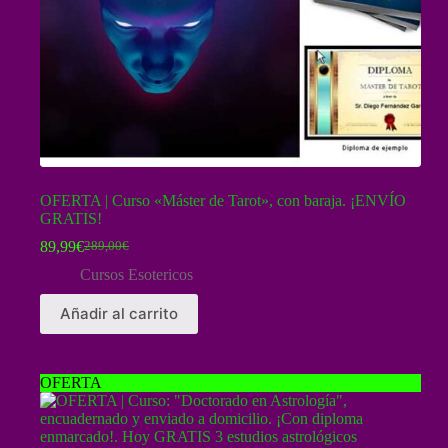
OFERTA | Curso «Máster de Tarot», con baraja. ¡ENVÍO
GRATIS!
89,99
€
289,00
€
El
El
precio
precio
Cursos Esotericos
original
actual
era:
es:
Añadir al carrito
289,00€.
89,99€.
OFERTA