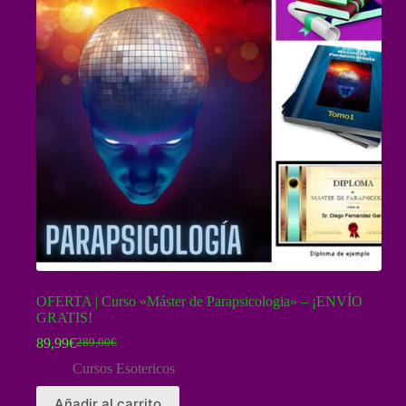
OFERTA | Curso «Máster de Parapsicologia» – ¡ENVÍO
GRATIS!
89,99
€
289,00
€
El
El
precio
precio
Cursos Esotericos
original
actual
era:
es:
Añadir al carrito