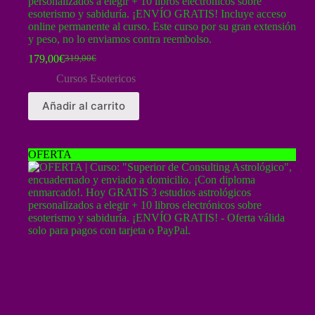
personalizados a elegir + 10 libros electrónicos sobre
esoterismo y sabiduría. ¡ENVÍO GRATIS! Incluye acceso
online permanente al curso. Este curso por su gran extensión
y peso, no lo enviamos contra reembolso.
179,00
€
319,00
€
El
El
precio
precio
Cursos Esotericos
original
actual
era:
es:
Añadir al carrito
319,00€.
179,00€.
OFERTA