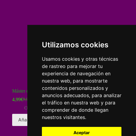
Utilizamos cookies
Usamos cookies y otras técnicas
de rastreo para mejorar tu
experiencia de navegación en
nuestra web, para mostrarte
contenidos personalizados y
Máster de Tarot – Online – Lección 6
anuncios adecuados, para analizar
4,99
€
9,99
€
El
El
el tráfico en nuestra web y para
precio
precio
Online Idcea
comprender de donde llegan
original
actual
nuestros visitantes.
era:
es:
Añadir al carrito
9,99€.
4,99€.
Aceptar