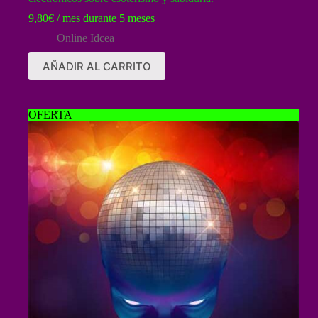
9,80
€
/ mes durante 5 meses
Online Idcea
AÑADIR AL CARRITO
OFERTA