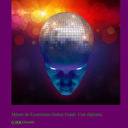
Máster de Esoterismo Online Gratis. Con diploma.
0,00
€
159,00
€
El
El