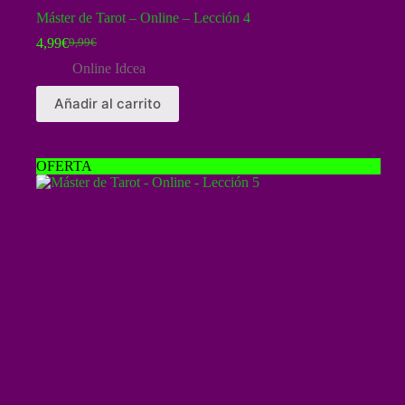
Máster de Tarot – Online – Lección 4
4,99
€
9,99
€
El
El
precio
precio
Online Idcea
original
actual
era:
es:
Añadir al carrito
9,99€.
4,99€.
OFERTA