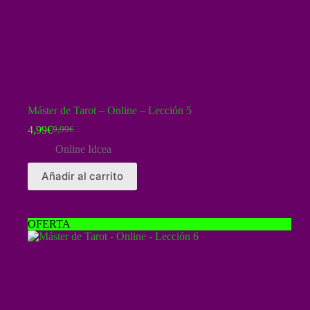
Máster de Tarot – Online – Lección 5
4,99
€
9,99
€
El
El
precio
precio
Online Idcea
original
actual
era:
es:
Añadir al carrito
9,99€.
4,99€.
OFERTA