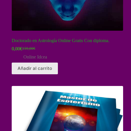
Doctorado en Astrología Online Gratis Con diploma.
0,00
€
159,00
€
El
El
precio
precio
Online Idcea
original
actual
era:
es:
Añadir al carrito
159,00€.
0,00€.