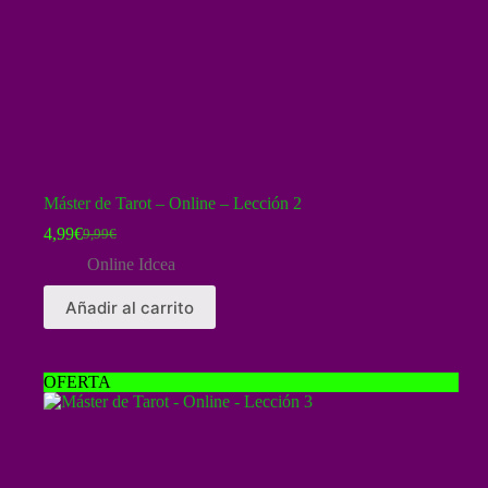
Máster de Tarot – Online – Lección 2
4,99
€
9,99
€
El
El
precio
precio
Online Idcea
original
actual
era:
es:
Añadir al carrito
9,99€.
4,99€.
OFERTA