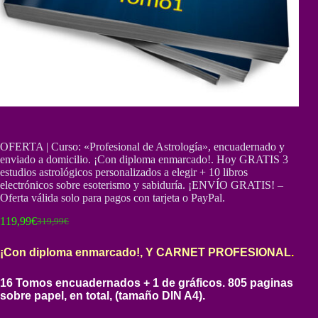
OFERTA | Curso: «Profesional de Astrología», encuadernado y
enviado a domicilio. ¡Con diploma enmarcado!. Hoy GRATIS 3
estudios astrológicos personalizados a elegir + 10 libros
electrónicos sobre esoterismo y sabiduría. ¡ENVÍO GRATIS! –
Oferta válida solo para pagos con tarjeta o PayPal.
119,99
€
319,99
€
El
El
precio
precio
original
actual
¡Con diploma enmarcado!, Y CARNET PROFESIONAL
.
era:
es:
319,99€.
119,99€.
16 Tomos encuadernados + 1 de gráficos. 805 paginas
sobre papel, en total, (tamaño DIN A4).