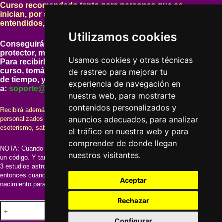
Curso recomendado tanto para personas que se
inician, por su claridad y amenidad, como para
entendidos, por su nivel de profundidad.
Utilizamos cookies
Conseguirá un
diploma enmarcado con cristal
protector, más el carnet profesional correspondiente.
Usamos cookies y otras técnicas
Para recibirlos tan solo tendrá que realizar la lectura del
curso, tomándose todo el tiempo que desee, sin limites
de rastreo para mejorar tu
de tiempo, y cuando haya acabado enviarnos un email
experiencia de navegación en
a:
soporte@cursos-esotericos.com
nuestra web, para mostrarte
contenidos personalizados y
Recibirá además GRATIS con este pedido: 3 estudios astrológicos
anuncios adecuados, para analizar
personalizados a elegir en PDF, y 10 libros electrónicos sobre
esoterismo, sabiduría, etc.
el tráfico en nuestra web y para
comprender de donde llegan
NOTA: Cuando reciba el pedido en su domicilio encontrará una carta con
nuestros visitantes.
un código. Y también la información para que le enviemos por email los
3 estudios astrológicos junto a los 10 libros electrónicos gratuitos. Es
entonces cuando le preguntaremos que 3 estudios desea y los datos de
Aceptar
nacimiento para poder realizarlos.
Rechazar
OFERTA
Añadir al carrito
|
Configurar
Curso: