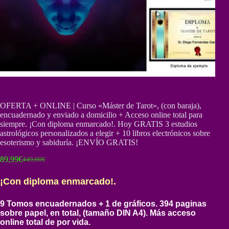
OFERTA + ONLINE | Curso «Máster de Tarot», (con baraja),
encuadernado y enviado a domicilio + Acceso online total para
siempre. ¡Con diploma enmarcado!. Hoy GRATIS 3 estudios
astrológicos personalizados a elegir + 10 libros electrónicos sobre
esoterismo y sabiduría. ¡ENVÍO GRATIS!
89,99
€
449,00
€
El
El
precio
precio
¡Con diploma enmarcado!.
original
actual
era:
es:
449,00€.
89,99€.
9 Tomos encuadernados + 1 de gráficos. 394 paginas
sobre papel, en total, (tamaño DIN A4). Más acceso
online total de por vida.