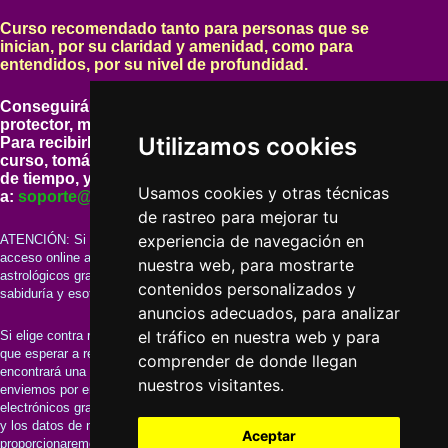
Curso recomendado tanto para personas que se
inician, por su claridad y amenidad, como para
entendidos, por su nivel de profundidad.
Conseguirá un
diploma enmarcado con cristal
protector, más el carnet profesional correspondiente.
Utilizamos cookies
Para recibirlos tan solo tendrá que realizar la lectura del
curso, tomándose todo el tiempo que desee, sin limites
de tiempo, y cuando haya acabado enviarnos un email
Usamos cookies y otras técnicas
a:
soporte@cursos-esotericos.com
de rastreo para mejorar tu
experiencia de navegación en
ATENCIÓN: Si realiza el pago del curso mediante tarjeta o PayPal, el
acceso online al curso así como la realización de los tres estudios
nuestra web, para mostrarte
astrológicos gratuitos y el envío de los 10 libros electrónico sobre
contenidos personalizados y
sabiduría y esoterismo los obtendrá rápidamente.
anuncios adecuados, para analizar
el tráfico en nuestra web y para
Si elige contra reembolso, (solo para España) (solo para España) tendrá
que esperar a recibir el curso en su domicilio. Dentro de la caja
comprender de donde llegan
encontrará una carta con un código, y la información para que le
nuestros visitantes.
enviemos por email los 3 estudios astrológicos junto a los 10 libros
electrónicos gratuitos. Entonces le preguntaremos que 3 estudios desea
y los datos de nacimiento para poder realizarlos. También entonces le
Aceptar
proporcionaremos el acceso online al curso.