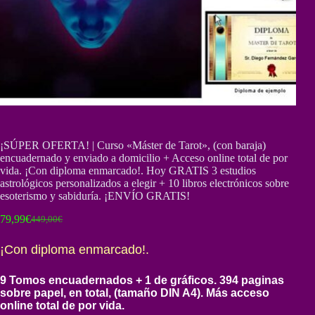
¡SÚPER OFERTA! | Curso «Máster de Tarot», (con baraja)
encuadernado y enviado a domicilio + Acceso online total de por
vida. ¡Con diploma enmarcado!. Hoy GRATIS 3 estudios
astrológicos personalizados a elegir + 10 libros electrónicos sobre
esoterismo y sabiduría. ¡ENVÍO GRATIS!
79,99
€
449,00
€
El
El
precio
precio
¡Con diploma enmarcado!.
original
actual
era:
es:
449,00€.
79,99€.
9 Tomos encuadernados + 1 de gráficos. 394 paginas
sobre papel, en total, (tamaño DIN A4). Más acceso
online total de por vida.