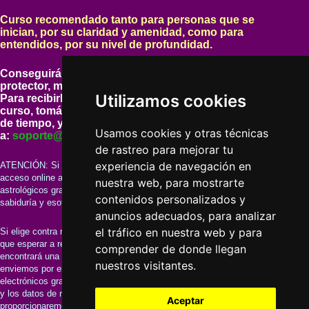
Curso recomendado tanto para personas que se
inician, por su claridad y amenidad, como para
entendidos, por su nivel de profundidad.
Conseguirá un
diploma enmarcado con cristal
protector, más el carnet profesional correspondiente.
Utilizamos cookies
Para recibirlos tan solo tendrá que realizar la lectura del
curso, tomándose todo el tiempo que desee, sin limites
de tiempo, y cuando haya acabado enviarnos un email
Usamos cookies y otras técnicas
a:
soporte@cursos-esotericos.com
de rastreo para mejorar tu
experiencia de navegación en
ATENCIÓN: Si realiza el pago del curso mediante tarjeta o PayPal, el
acceso online al curso así como la realización de los tres estudios
nuestra web, para mostrarte
astrológicos gratuitos y el envío de los 10 libros electrónico sobre
contenidos personalizados y
sabiduría y esoterismo los obtendrá rápidamente.
anuncios adecuados, para analizar
el tráfico en nuestra web y para
Si elige contra reembolso, (solo para España) (solo para España) tendrá
que esperar a recibir el curso en su domicilio. Dentro de la caja
comprender de donde llegan
encontrará una carta con un código, y la información para que le
nuestros visitantes.
enviemos por email los 3 estudios astrológicos junto a los 10 libros
electrónicos gratuitos. Entonces le preguntaremos que 3 estudios desea
y los datos de nacimiento para poder realizarlos. También entonces le
Aceptar
proporcionaremos el acceso online al curso.