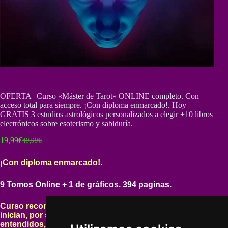
OFERTA | Curso «Máster de Tarot» ONLINE completo. Con
acceso total para siempre. ¡Con diploma enmarcado!. Hoy
GRATIS 3 estudios astrológicos personalizados a elegir +10 libros
electrónicos sobre esoterismo y sabiduría.
19,99
€
49,99
€
El
El
precio
precio
original
actual
¡Con diploma enmarcado!.
era:
es:
49,99€.
19,99€.
9 Tomos Online + 1 de gráficos. 394 paginas.
Curso recomendado tanto para personas que se
inician, por su claridad y amenidad, como para
entendidos, por su nivel de profundidad.