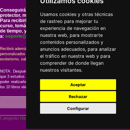
Utilizamos cookies
Conseguirá un
diploma enmarcado con cristal
Usamos cookies y otras técnicas
protector, más el carnet profesional correspondiente.
Para recibirlos tan solo tendrá que realizar la lectura del
de rastreo para mejorar tu
curso, tomándose todo el tiempo que desee, sin limites
experiencia de navegación en
de tiempo, y cuando haya acabado enviarnos un email
nuestra web, para mostrarte
a:
soporte@cursos-esotericos.com
contenidos personalizados y
anuncios adecuados, para analizar
Recibirá además GRATIS con este pedido: 3 estudios astrológicos
personalizados a elegir en PDF, y 10 libros electrónicos sobre
el tráfico en nuestra web y para
esoterismo, sabiduría, etc.
comprender de donde llegan
nuestros visitantes.
NOTA: Después de que realice el pedido, le preguntaremos por email
que 3 estudios astrológicos gratis desea, y los datos de nacimiento para
poder realizarlos. Posteriormente se los enviaremos por email, junto a
Aceptar
los 10 libros electrónicos gratuitos.
Rechazar
Añadir al carrito
Configurar
A
l
Categoría:
Online Idcea
t
e