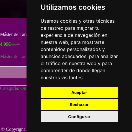
Utilizamos cookies
Usamos cookies y otras técnicas
de rastreo para mejorar tu
Máster de Tarot – Online – Lección 8
experiencia de navegación en
nuestra web, para mostrarte
4,99
€
9,99
€
El
El
contenidos personalizados y
precio
precio
anuncios adecuados, para analizar
Máster de Tarot – Lección 8
original
actual
era:
es:
el tráfico en nuestra web y para
9,99€.
4,99€.
comprender de donde llegan
Añadir al carrito
nuestros visitantes.
A
l
Categoría:
Online Idcea
t
Aceptar
e
r
Rechazar
n
a
Configurar
t
i
v
© Copyright 1998-2026 "Cursos Esotéricos". Todos los derechos