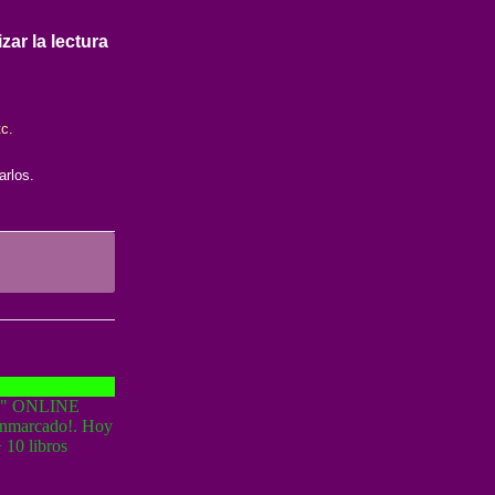
ar la lectura
tc.
arlos.