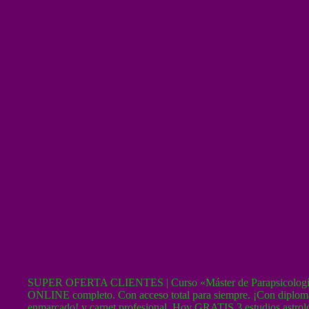
SUPER OFERTA CLIENTES | Curso «Máster de Parapsicolog
ONLINE completo. Con acceso total para siempre. ¡Con diplom
enmarcado! y carnet profesional. Hoy GRATIS 3 estudios astrol