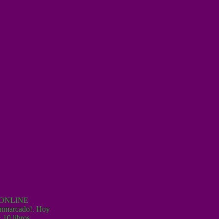
» ONLINE
 enmarcado!. Hoy
 10 libros