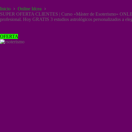
Saltar
al
Inicio
Online Idcea
contenido
SUPER OFERTA CLIENTES | Curso «Máster de Esoterismo» ONLINE co
profesional. Hoy GRATIS 3 estudios astrológicos personalizados a elegi
OFERTA