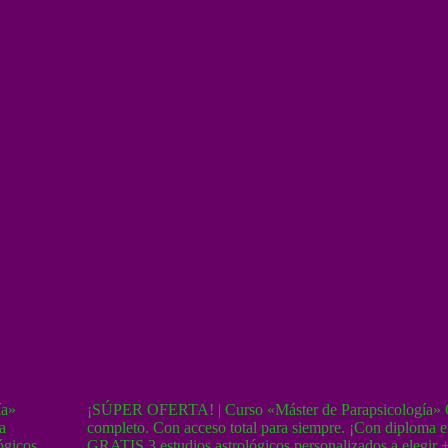
ía»
¡SÚPER OFERTA! | Curso «Máster de Parapsicología
a
completo. Con acceso total para siempre. ¡Con diploma
ógicos
GRATIS 3 estudios astrológicos personalizados a elegir +