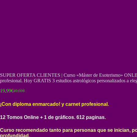
SUPER OFERTA CLIENTES | Curso «Máster de Esoterismo» ONLINE co
profesional. Hoy GRATIS 3 estudios astrológicos personalizados a elegi
19,99
€
49,99
€
El
El
precio
precio
original
actual
¡Con diploma enmarcado! y carnet profesional.
era:
es:
49,99€.
19,99€.
12 Tomos Online + 1 de gráficos. 612 paginas.
Curso recomendado tanto para personas que se inician, po
profundidad.