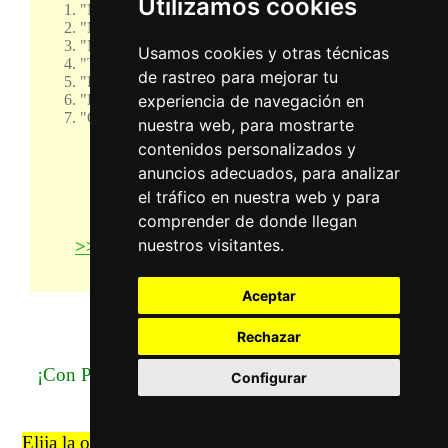
Utilizamos cookies
"Máster de Tarot".
"Máster de Parapsicología".
"Máster de Esoterismo".
Usamos cookies y otras técnicas
"Técnicas Mentales Secretas de los Tibetanos".
de rastreo para mejorar tu
"Profesional de Astrología".
"Doctorado en Astrología".
experiencia de navegación en
"Curso Superior de Consulting Astrológico".
nuestra web, para mostrarte
contenidos personalizados y
anuncios adecuados, para analizar
el tráfico en nuestra web y para
Tarjeta - PayPal - Link
comprender de donde llegan
nuestros visitantes.
>> A PLAZOS en 5 pagos de 19,80€
Aceptar
Rechazar
¡Con PayPal, el curso a domicilio lo puede pagar
Configurar
en 3 meses sin intereses!
Elija la opción que prefiera, igualmente conseguirá el