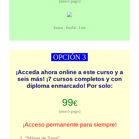
(único pago)
Tarjeta - PayPal - Link
OPCIÓN 3
¡Acceda ahora online a este curso y a
seis más! ¡7 cursos completos y con
diploma enmarcado! Por solo:
99
€
(único pago)
¡Acceso permanente para siempre!
"Máster de Tarot".