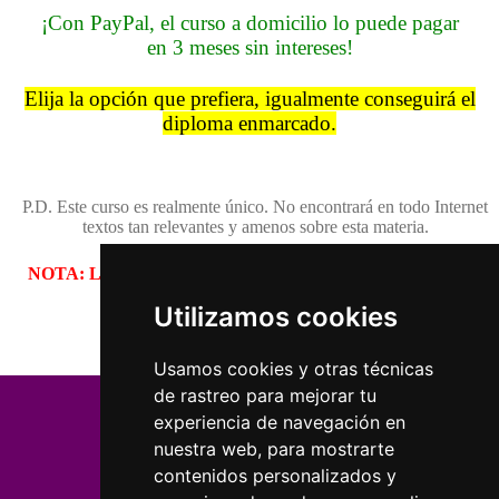
¡Con PayPal, el curso a domicilio lo puede pagar
en 3 meses sin intereses!
Elija la opción que prefiera, igualmente conseguirá el
diploma enmarcado.
P.D. Este curso es realmente único. No encontrará en todo Internet
textos tan relevantes y amenos sobre esta materia.
NOTA: Los precios de todos los cursos se subirán en breve...
¡Aproveche ahora!
Utilizamos cookies
Usamos cookies y otras técnicas
de rastreo para mejorar tu
CURSOS ESOTÉRICOS
experiencia de navegación en
nuestra web, para mostrarte
contenidos personalizados y