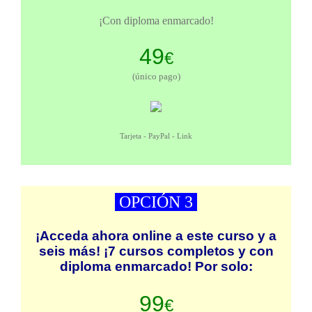
¡Con diploma enmarcado!
49
€
(único pago)
Tarjeta - PayPal - Link
OPCIÓN 3
¡Acceda ahora online a este curso y a
seis más! ¡7 cursos completos y con
diploma enmarcado! Por solo:
99
€