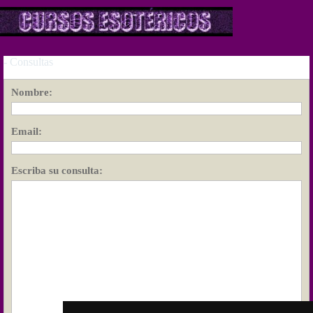
Saltar
al
contenido
- Consultas
Nombre:
Email:
Escriba su consulta: