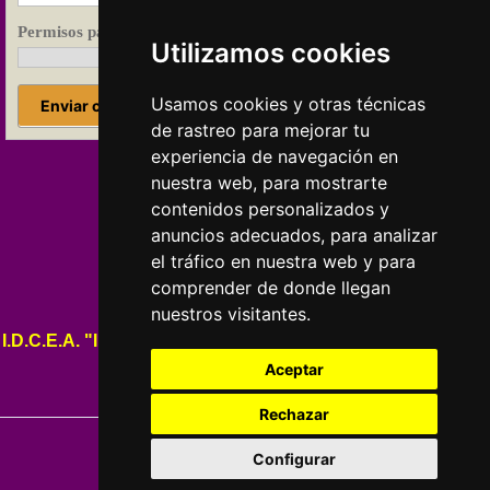
Permisos para la "Política de privacidad".
Utilizamos cookies
Usamos cookies y otras técnicas
Enviar consulta
de rastreo para mejorar tu
experiencia de navegación en
nuestra web, para mostrarte
CURSOS ESOTÉRICOS
contenidos personalizados y
anuncios adecuados, para analizar
el tráfico en nuestra web y para
comprender de donde llegan
nuestros visitantes.
I.D.C.E.A. "Instituto de Ciencias Esotéricas y Astrológicas"
Aceptar
soporte@cursos-esotericos.com
Rechazar
Configurar